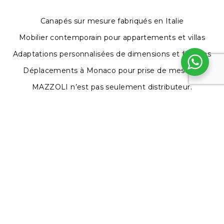
Canapés sur mesure fabriqués en Italie
Mobilier contemporain pour appartements et villas
Adaptations personnalisées de dimensions et finitions
Déplacements à Monaco pour prise de mesures
MAZZOLI n’est pas seulement distributeur.
Nous produisons et adaptons.
DEMANDER UN RENDEZ-VOUS
Veuillez remplir le formulaire ci-dessous pour
demander un rendez-vous. Nous vous répondrons
dans les plus brefs délais.